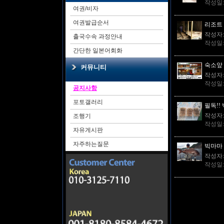
작성일
여권/비자
여권발급순서
리조트
작성자
출국수속 과정안내
작성일
간단한 일본어회화
숙소앞 
커뮤니티
작성자
작성일
공지사항
포토갤러리
필독!!
작성자
조행기
작성일
자유게시판
자주하는질문
빅마마 
작성자
작성일