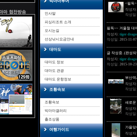
빅마마투어
<필독
작성자
인사말
작성일
피싱리조트 소개
필독~~ 겨울철 대
오시는길
작성자:
tiger drag
선상낚시요금안내
작성일:
2015-11-07
대마도
글 작성중..(완성되
작성자:
tiger drag
대마도 정보
작성일:
2015-10-23
대마도 관광
부산역
대마도 운항정보
작성자
작성일
조황속보
조황속보
새로운
작성자
빅마마갤러리
작성일
출조상품
가을맞이
여행가이드
작성자