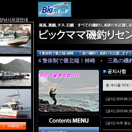
４隻体制で最北端！棹崎 • 三島の磯
随時出航しておりますので詳しくはお
공지사항
마마 홈페이지에 오신 것을 환영합니다.
총 게시물 10개 /
[공지] 2019.0
[공지] 2019.06.
[공지] 자주 묻는 