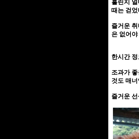
흘린지 얼
때는 걷었
즐거운 취
은 없어야 겠
한시간 정
조과가 좋
것도 매너
즐거운 선