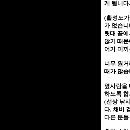
게 됩니다
(활성도가
가 없습니
릿대 끝에
않기 때문
어가 미끼
너무 원거
때가 많습
옆사람을 
하도록 합
(선상 낚시
다, 채비
다른 분들 