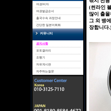
낚시 전용
여권/비자
(썬라인 블
여권발급순서
많이 출몰
출국수속 과정안내
그 외 뱅
간단한 일본어회화
장합니다.
커뮤니티
공지사항
포토갤러리
조행기
자유게시판
자주하는질문