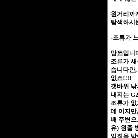
원거리까지
탐색하시는
-조류가 
망쬬입니다...
조류가 새
습니다만,
없죠!!!!
갯바위 낚
내지는 G
조류가 없
데 이지만
배 주변으
유) 원줄
입질을 받