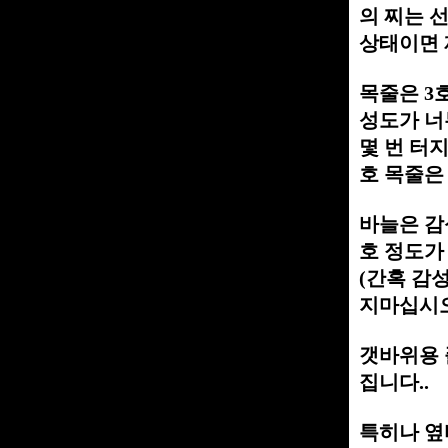
의 찌는 
상태이면 
목줄은 3
성도가 너
몇 번 터
호 목줄은
바늘은 감성
호 정도가
(간혹 감성
지마십시오 
갯바위용 
집니다..
특히나 옆