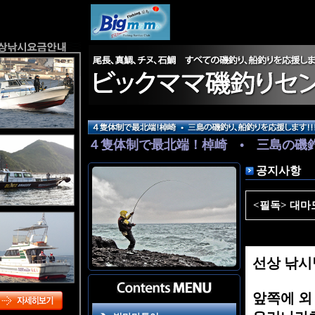
４隻体制で最北端！棹崎 • 三島の磯
随時出航しておりますので詳しくはお
공지사항
 것을 환영합니다.
<필독> 대마
선상 낚시
앞쪽에 외