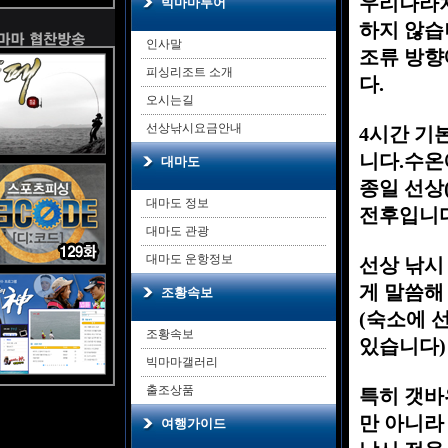
우리나라처
빅마마투어
하지 않
인사말
조류 방향
피싱리조트 소개
다.
오시는길
선상낚시요금안내
4시간 기본
니다.수온
대마도
종일 선상(
대마도 정보
전후입니
대마도 관광
대마도 운항정보
선상 낚시
게 말씀해
조황속보
(숙소에 
조황속보
있습니다)
빅마마갤러리
출조상품
특히 갯바
만 아니라
여행가이드