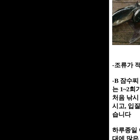
-조류가 
-B 잠수
는 1~2회
처음 낚시
시고, 입
습니다
하루종일 
대에 많은