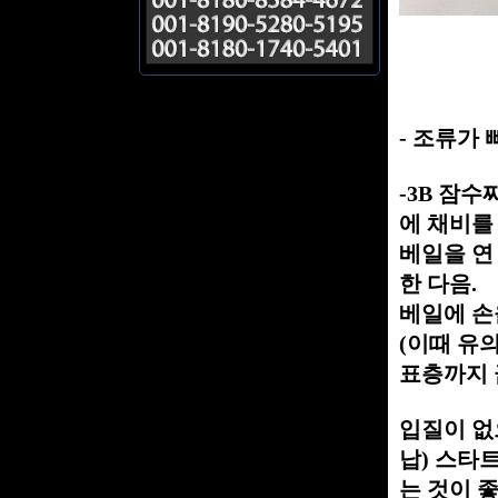
- 조류가 
-3B 잠수
에 채비를
베일을 연
한 다음.
베일에 손
(이때 유
표층까지 
입질이 없
납) 스타
는 것이 