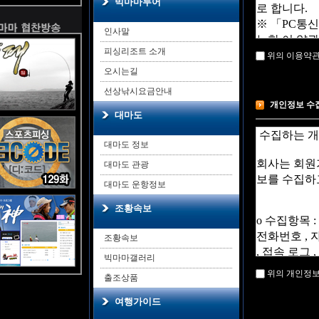
빅마마투어
인사말
피싱리조트 소개
위의 이용약관
오시는길
선상낚시요금안내
개인정보 수집
대마도
대마도 정보
대마도 관광
대마도 운항정보
조황속보
조황속보
빅마마갤러리
위의 개인정보 
출조상품
여행가이드