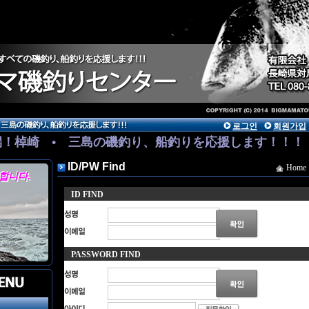
로그인
회원가입
端！棹崎 • 三島の磯釣り、船釣りを応援します！！！
りますので詳しくはお電話下さい。
ID/PW Find
Home
다.
ID FIND
PASSWORD FIND