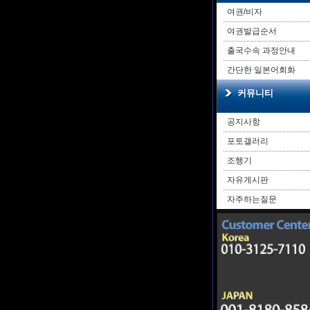
여권/비자
여권발급순서
출국수속 과정안내
간단한 일본어회화
커뮤니티
공지사항
포토갤러리
조행기
자유게시판
자주하는질문