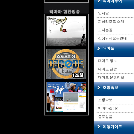
빅마마투어
인사말
피싱리조트 소개
오시는길
선상낚시요금안내
대마도
대마도 정보
대마도 관광
대마도 운항정보
조황속보
조황속보
빅마마갤러리
출조상품
여행가이드