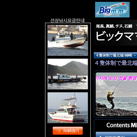
４隻体制で最北
随時出航してお
빅마마 홈페이지에 오신 것을 환영합니