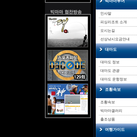
빅마마투어
인사말
피싱리조트 소개
오시는길
선상낚시요금안내
대마도
대마도 정보
대마도 관광
대마도 운항정보
조황속보
조황속보
빅마마갤러리
출조상품
여행가이드