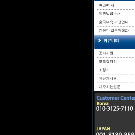
여권/비자
여권발급순서
출국수속 과정안내
간단한 일본어회화
커뮤니티
공지사항
포토갤러리
조행기
자유게시판
자주하는질문