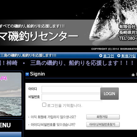
로그인
회원가입
端！棹崎 • 三島の磯釣り、船釣りを応援します！！！
りますので詳しくはお電話下さい。
Signin
.
로그인을 기억합니다.