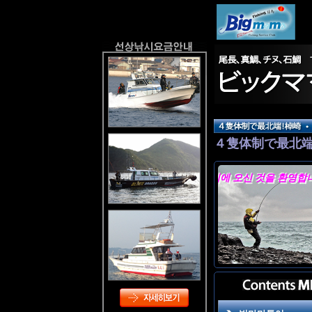
４隻体制で最北
随時出航してお
빅마마 홈페이지에 오신 것을 환영합니다